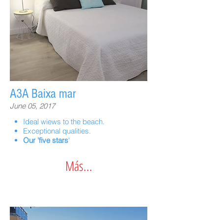
A3A Baixa mar
June 05, 2017
Ideal wiews to the beach.
Exceptional qualities.
Our 'five stars
'
Más...