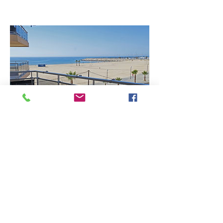
A3A Marina view
June 30, 2017
Première ligne de la plage.
Vue sur la port à Torredembarra.
Más...