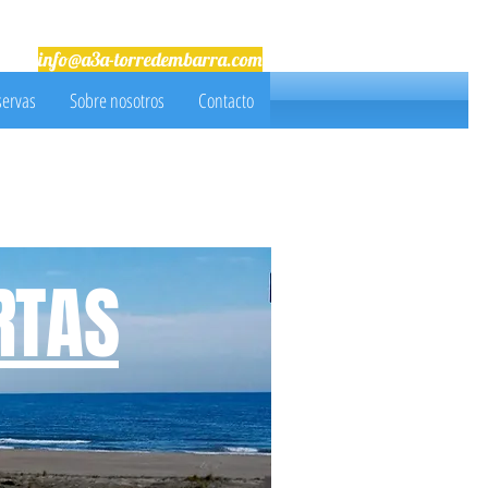
info@a3a-torredembarra.com
ervas
Sobre nosotros
Contacto
RTAS