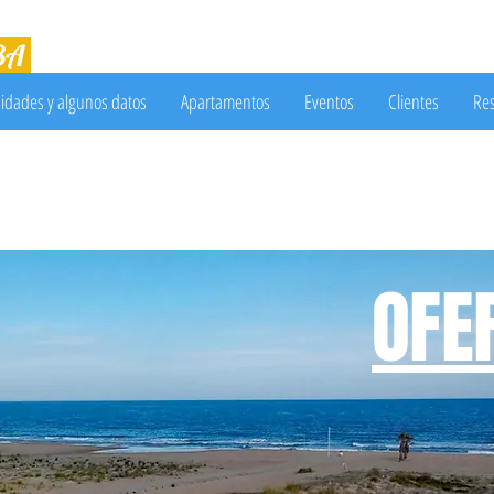
3
A
Alquiler Vacacional en Torredembarra
idades y algunos datos
Apartamentos
Eventos
Clientes
Res
OFE