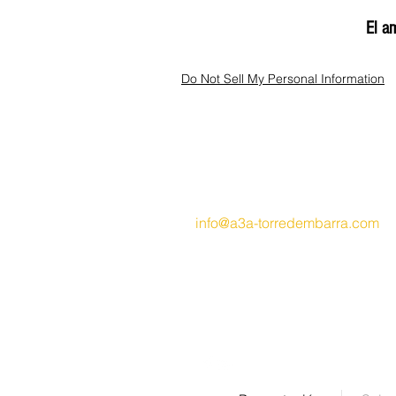
El a
Do Not Sell My Personal Information
Contacto
info@a3a-torredembarra.com
Tel: +34644612133