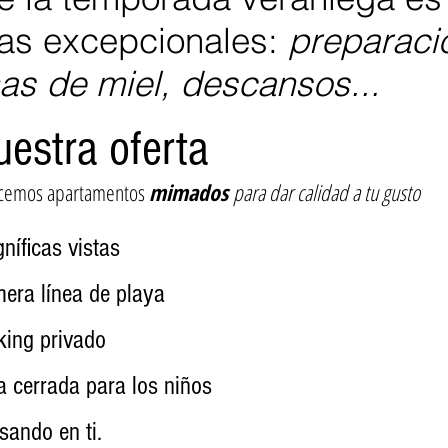
ias excepcionales:
preparaci
as de miel, descansos...
uestra oferta
cemos apartamentos
mimados
para dar c
alidad a tu gusto
níficas vistas
mera línea de playa
king privado
a cerrada para los niños
sando en ti.