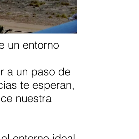
e un entorno
ar a un paso de
cias te esperan,
ece nuestra
el entorno ideal