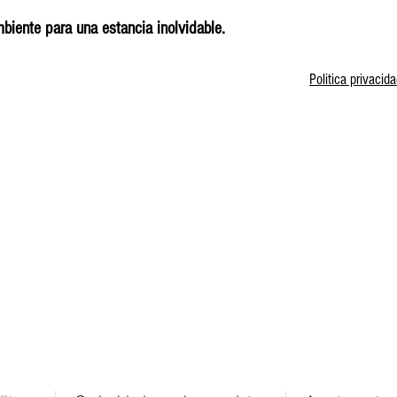
mbiente para una estancia inolvidable.
Politica privacid
Dirección de contacto
Paseo Rafael Campalans 14
Torredembarra, Tarragona, Spain