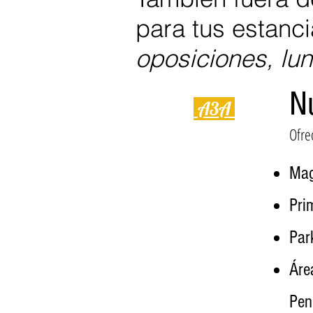
para tus estanc
oposiciones, lun
N
A3A
Ofre
Mag
Pri
Par
Áre
Pen