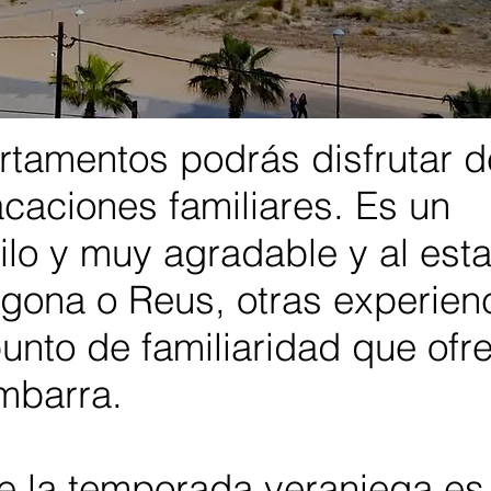
rtamentos podrás disfrutar d
acaciones familiares. Es un
ilo y muy agradable y al est
agona o Reus, otras experien
unto de familiaridad que ofr
embarra.
e la temporada veraniega es 