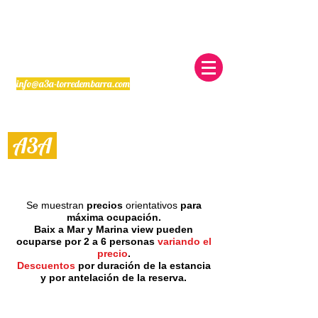
info@a3a-torredembarra.com
A3
A
Alquiler Vacacional en Torredembarra
Se muestran
precios
orientativos
para
máxima ocupación.
Baix a Mar y Marina view pueden
ocuparse por 2 a 6 personas
variando el
precio
.
Descuentos
por duración de la estancia
y por antelación de la reserva.